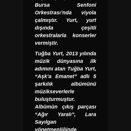
Bursa Senfoni
Orkestrası’nda viyola
çalmıştır. Yurt, yurt
dışında çeşitli
orkestralarla konserler
vermiştir.
Tuğba Yurt,
2013 yılında
müzik dünyasına ilk
adımını atan Tuğba Yurt,
“Aşk’a Emanet” adlı 5
şarkılık albümünü
müzikseverlerle
buluşturmuştur.
Albümün çıkış parçası
“Ağır Yaralı”, Lara
Sayılgan
yönetmenliğinde