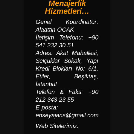
Menajerlik
Hizmetleri…
Genel Koordinatör:
Alaattin OCAK
İletişim Telefonu: +90
541 232 30 51
Adres: Akat Mahallesi,
Selçuklar Sokak, Yapı
Kredi Blokları No: 6/1,
Etiler, Beşiktaş,
İstanbul
Telefon & Faks: +90
212 343 23 55
E-posta:
enseyajans@gmail.com
Web Sitelerimiz: