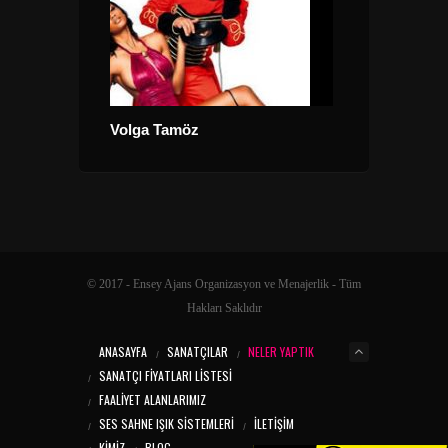
Volga Tamöz
Kıbrıs – Yaşar
© 2017 - Ensey Ajans Organizasyon ve Menajerlik - Tüm
Hakları Saklıdır
ANASAYFA
SANATÇILAR
NELER YAPTIK
SANATÇI FIYATLARI LISTESI
FAALIYET ALANLARIMIZ
SES SAHNE IŞIK SISTEMLERI
İLETIŞIM
KIMIZ
BLOG