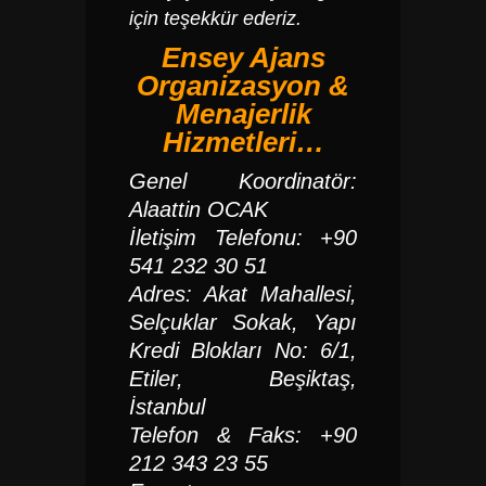
için teşekkür ederiz.
Ensey Ajans
Organizasyon &
Menajerlik
Hizmetleri…
Genel Koordinatör:
Alaattin OCAK
İletişim Telefonu: +90
541 232 30 51
Adres: Akat Mahallesi,
Selçuklar Sokak, Yapı
Kredi Blokları No: 6/1,
Etiler, Beşiktaş,
İstanbul
Telefon & Faks: +90
212 343 23 55