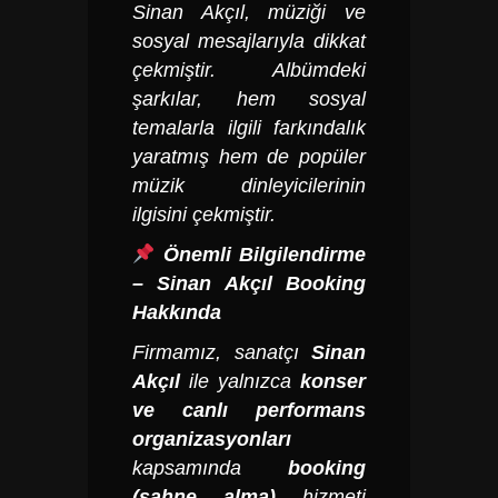
Sinan Akçıl, müziği ve
sosyal mesajlarıyla dikkat
çekmiştir. Albümdeki
şarkılar, hem sosyal
temalarla ilgili farkındalık
yaratmış hem de popüler
müzik dinleyicilerinin
ilgisini çekmiştir.
Önemli Bilgilendirme
–
Sinan Akçıl
Booking
Hakkında
Firmamız, sanatçı
Sinan
Akçıl
ile yalnızca
konser
ve canlı performans
organizasyonları
kapsamında
booking
(sahne alma)
hizmeti