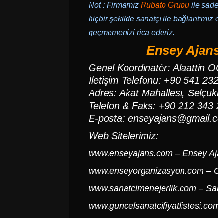
Not : Firmamız
Rubato
Grubu
ile sade
hiçbir şekilde sanatçı ile bağlantımız o
geçmemenizi rica ederiz.
Ensey Ajans
Genel Koordinatör: Alaattin 
İletişim Telefonu: +90 541 23
Adres: Akat Mahallesi, Selçukl
Telefon & Faks: +90 212 343 
E-posta:
enseyajans@gmail.
Web Sitelerimiz:
www.enseyajans.com
– Ensey Aj
www.enseyorganizasyon.com
– O
www.sanatcimenejerlik.com
– San
www.guncelsanatcifiyatlistesi.co