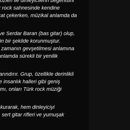
leri ile dinleyicilerin beğenisini
rk rock sahnesinde kendine
ikkat çekerken, müzikal anlamda da
ve Serdar Baran (bas gitar) olup,
n bir şekilde korunmuştur.
ve zamanın gevşetilmesi anlamına
lamda sürekli bir yenilik
rındırır. Grup, özellikle derinlikli
 insanlık halleri gibi geniş
mı, onları Türk rock müziği
 kurarak, hem dinleyiciyi
ert gitar rifleri ve yumuşak