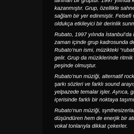
tanınan bir gruptur. 1997 yılında 
kazanmıştır. Grup, özellikle sah
sağlam bir yer edinmiştir. Felsef
oldukça etkileyici bir derinlik sun
Rubato
, 1997 yılında İstanbul’da
zaman içinde grup kadrosunda değ
Rubato’nun ismi, müzikteki “ruba
gelir. Grup da müziklerinde ritm
peşinde olmuştur.
Rubato’nun
müziği, alternatif rock,
şarkı sözleri ve farklı sound arayı
yelpazede temalar işler. Ayrıca, 
içerisinde farklı bir noktaya taşımı
Rubato’nun
müziği, synthesizerlar
düşündüren hem de enerjik bir atm
vokal tonlarıyla dikkat çekerler.