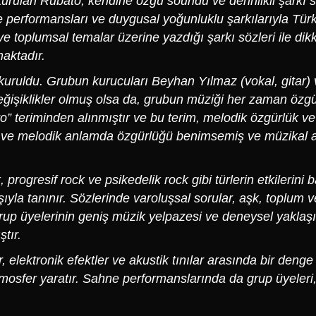
kurulan Rubato, kendine özgü soundu ve derinlikli şarkı söz
ne performansları ve duygusal yoğunluklu şarkılarıyla Tü
i ve toplumsal temalar üzerine yazdığı şarkı sözleri ile d
maktadır.
 kuruldu. Grubun kurucuları Beyhan Yılmaz (vokal, gitar) 
işiklikler olmuş olsa da, grubun müziği her zaman özgü
to” teriminden alınmıştır ve bu terim, melodik özgürlük 
ik ve melodik anlamda özgürlüğü benimsemiş ve müzikal an
 progresif rock ve psikedelik rock gibi türlerin etkilerini ba
şıyla tanınır. Sözlerinde varoluşsal sorular, aşk, toplum ve
grup üyelerinin geniş müzik yelpazesi ve deneysel yaklaşı
ştır.
, elektronik efektler ve akustik tınılar arasında bir denge
osfer yaratır. Sahne performanslarında da grup üyeleri, s