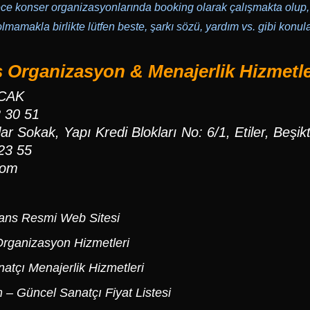
ce konser organizasyonlarında booking olarak çalışmakta olup,
lmamakla birlikte lütfen beste, şarkı sözü, yardım vs. gibi konular 
 Organizasyon & Menajerlik Hizmetler
OCAK
2 30 51
ar Sokak, Yapı Kredi Blokları No: 6/1, Etiler, Beşik
23 55
com
ans Resmi Web Sitesi
rganizasyon Hizmetleri
atçı Menajerlik Hizmetleri
m
– Güncel Sanatçı Fiyat Listesi