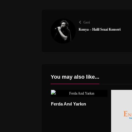
Geri
Konya – Halil Sezai Konseri
You may also like...
l Sonses
Ferda Anıl Yarkın