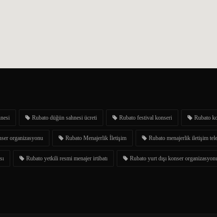
nesi
Rubato düğün sahnesi ücreti
Rubato festival konseri
Rubato ko
nser organizasyonu
Rubato Menajerlik İletişim
Rubato menajerlik iletişim tel
sı
Rubato yetkili resmi menajer irtibatı
Rubato yurt dışı konser organizasyon