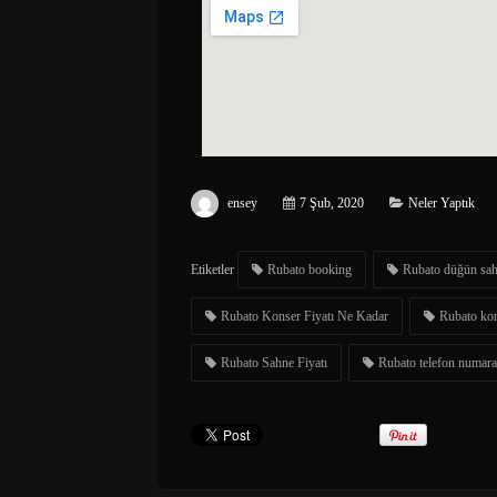
ensey
7 Şub, 2020
Neler Yaptık
Etiketler
Rubato booking
Rubato düğün sah
Rubato Konser Fiyatı Ne Kadar
Rubato ko
Rubato Sahne Fiyatı
Rubato telefon numara