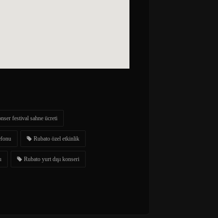
nser festival sahne ücreti
efonu
Rubato özel etkinlik
u
Rubato yurt dışı konseri