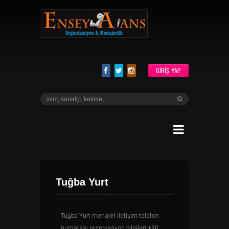
GIRIŞ YAP
Tuğba Yurt
Tuğba Yurt menajer iletişim telefon
numarası rezervasyon bilgileri +90