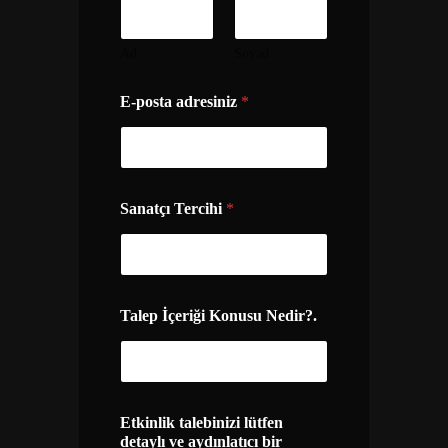
Ad
Soyad
d
E-posta adresiniz
*
e
t
a
y
l
ı
Sanatçı Tercihi
*
E
t
k
i
n
l
Talep İçeriği Konusu Nedir?.
i
k
l
ü
t
Etkinlik talebinizi lütfen
f
detaylı ve aydınlatıcı bir
e