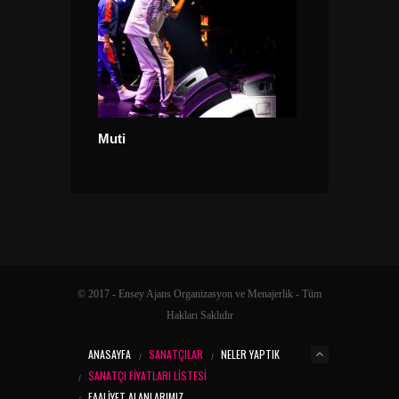
Muti
INNA
© 2017 - Ensey Ajans Organizasyon ve Menajerlik - Tüm
Hakları Saklıdır
ANASAYFA
SANATÇILAR
NELER YAPTIK
SANATÇI FIYATLARI LISTESI
FAALIYET ALANLARIMIZ