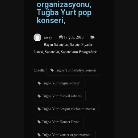
organizasyonu,
Tuğba Yurt pop
konseri,
ensey
17 Şub, 2018
Bayan Sanatçılar
,
Sanatçı Fiyatları
Listesi
,
Sanatçılar
,
Sanatçıların Biyografileri
Etiketler
Tuğba Yurt belediye konseri
Tuğba Yurt düğün konseri
Tuğba Yurt festival sahnesi
Tuğba Yurt iletişim telefon numarası
Tuğba Yurt Konser Fiyatı
Tuğba Yurt konser organizasyonu