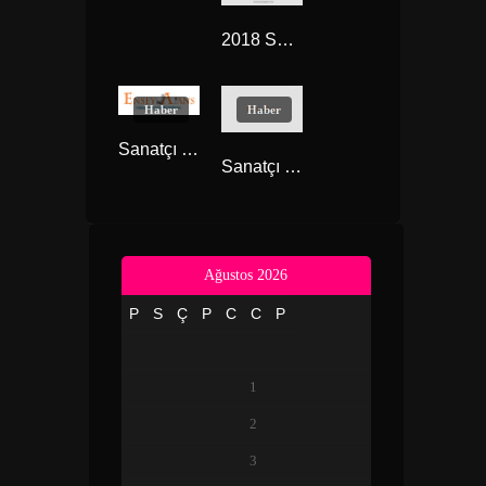
2018 Sanatçı Fiyat Listesi
Haber
Haber
Sanatçı Fiyatları
Sanatçı Konser Organizasyonu
Ağustos 2026
P
S
Ç
P
C
C
P
1
2
3