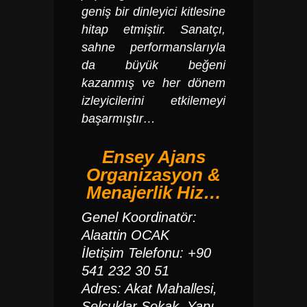
geniş bir dinleyici kitlesine
hitap etmiştir. Sanatçı,
sahne performanslarıyla
da büyük beğeni
kazanmış ve her dönem
izleyicilerini etkilemeyi
başarmıştır…
Ensey Ajans
Organizasyon &
Menajerlik Hiz…
Genel Koordinatör:
Alaattin OCAK
İletişim Telefonu: +90
541 232 30 51
Adres: Akat Mahallesi,
Selçuklar Sokak, Yapı