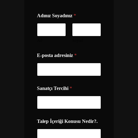
Adınız Soyadınız
*
Ad
Soyad
b
E-posta adresiniz
*
i
r
*
b
i
r
Sanatçı Tercihi
*
Talep İçeriği Konusu Nedir?.