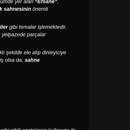
bümde yer alan
“Efsane”
,
ck sahnesinin
önemli
iler
gibi temalar işlemektedir.
r yelpazede parçalar
ı şekilde ele alıp dinleyiciye
iş olsa da,
sahne