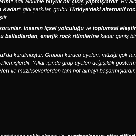
erim”
adlı albümle
büyük bir çıkış yapmışlardır
. Bu al
a Kadar”
gibi şarkılar, grubu
Türkiye’deki alternatif ro
tir.
sorunlar
,
insanın içsel yolculuğu
ve
toplumsal eleştir
u balladlardan
,
enerjik rock ritimlerine
kadar geniş bi
ul
’da kurulmuştur. Grubun kurucu üyeleri, müziği çok farkl
lemişlerdir. Yıllar içinde grup üyeleri değişiklik gösterm
leri
ile müzikseverlerden tam not almayı başarmışlardır.