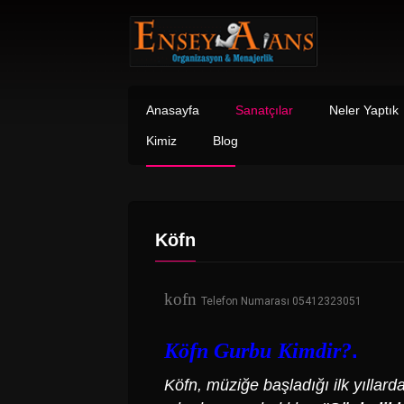
Anasayfa
Sanatçılar
Neler Yaptık
Kimiz
Blog
Köfn
kofn
Telefon Numarası 05412323051
.
Köfn Gurbu
Kimdir?
Köfn
, müziğe başladığı ilk yıllar