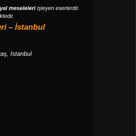
yal meseleleri
işleyen eserlerdir.
tedir.
i – İstanbul
taş, İstanbul