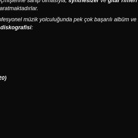
eçmişlerine sahip olmasıyla,
synthesizer
ve
gitar riffleri
aratmaktadırlar.
ofesyonel müzik yolculuğunda pek çok başarılı albüm ve 
n
diskografisi
:
20)