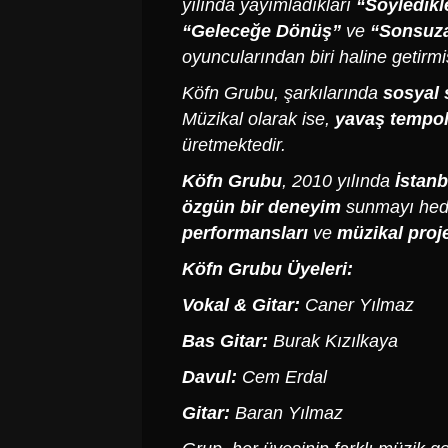
yılında yayımladıkları
“Söyledikl
“Geleceğe Dönüş”
ve
“Sonsuz
oyuncularından biri haline getirmiş
Köfn Grubu
, şarkılarında
sosyal 
Müzikal olarak ise,
yavaş tempol
üretmektedir.
Köfn Grubu
, 2010 yılında
İstanb
özgün bir deneyim
sunmayı hedef
performansları
ve
müzikal proje
Köfn Grubu Üyeleri:
Vokal & Gitar:
Caner Yılmaz
Bas Gitar:
Burak Kızılkaya
Davul:
Cem Erdal
Gitar:
Baran Yılmaz