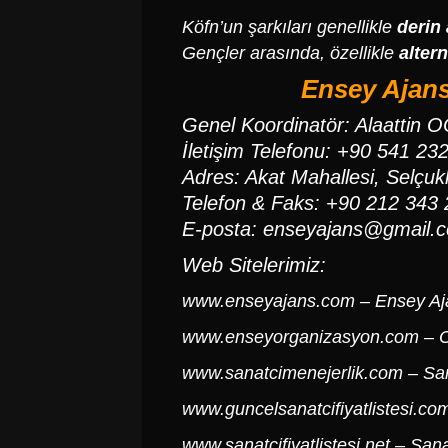
Köfn’un şarkıları genellikle
derin
Gençler arasında, özellikle
altern
Ensey Ajans
Genel Koordinatör: Alaattin 
İletişim Telefonu: +90 541 23
Adres: Akat Mahallesi, Selçukl
Telefon & Faks: +90 212 343 
E-posta:
enseyajans@gmail.
Web Sitelerimiz:
www.enseyajans.com
– Ensey Aj
www.enseyorganizasyon.com
– O
www.sanatcimenejerlik.com
– San
www.guncelsanatcifiyatlistesi.co
www.sanatcifiyatlistesi.net
– Sanat