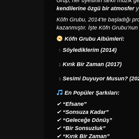
Grup, her üyesinin farklı müzik g
kendilerine özgü bir atmosfer
y
Köfn Grubu, 2014’te başladığı pr
kazanmıştır. İşte Köfn Grubu’nu
Köfn Grubu Albümleri:
Söylediklerim (2014)
Kırık Bir Zaman (2017)
Sesimi Duyuyor Musun? (20
En Popüler Şarkıları:
✔
“Efsane”
✔
“Sonsuza Kadar”
✔
“Geleceğe Dönüş”
✔
“Bir Sonsuzluk”
✔
“Kırık Bir Zaman”