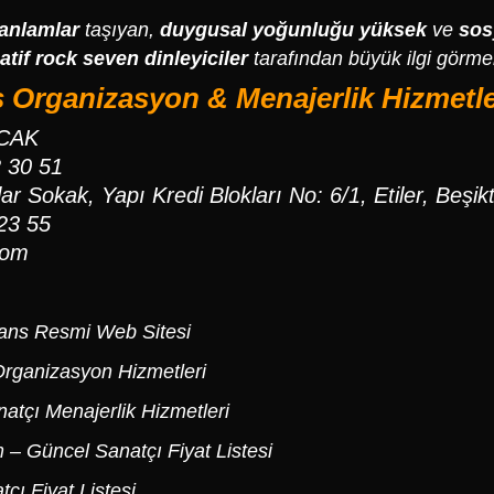
 anlamlar
taşıyan,
duygusal yoğunluğu yüksek
ve
sos
atif rock seven dinleyiciler
tarafından büyük ilgi görmek
 Organizasyon & Menajerlik Hizmetler
OCAK
2 30 51
ar Sokak, Yapı Kredi Blokları No: 6/1, Etiler, Beşik
23 55
com
ans Resmi Web Sitesi
rganizasyon Hizmetleri
atçı Menajerlik Hizmetleri
m
– Güncel Sanatçı Fiyat Listesi
çı Fiyat Listesi