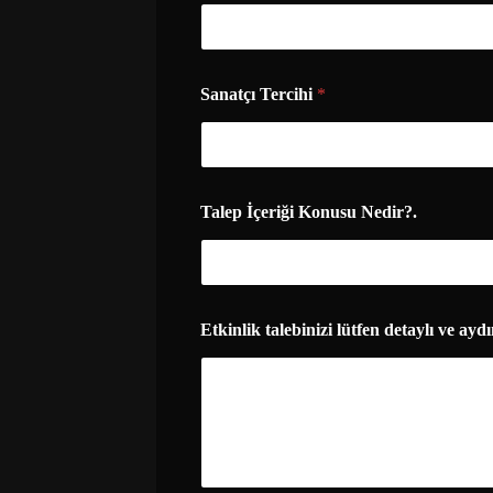
Sanatçı Tercihi
*
A
Talep İçeriği Konusu Nedir?.
d
ı
n
ı
z
a
Etkinlik talebinizi lütfen detaylı ve aydı
d
r
e
s
i
n
i
z