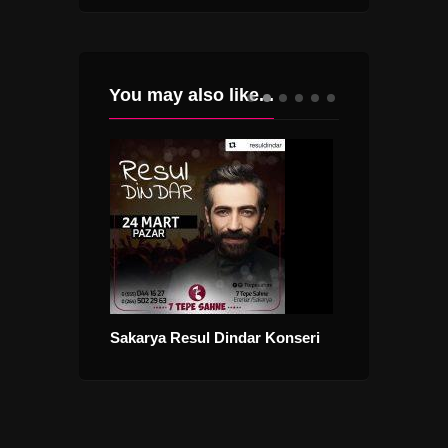
You may also like...
 Listesi
Sakarya Resul Dindar Konseri
Düğün Sanatçıl