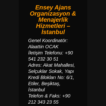
Ensey Ajans
Organizasyon &
Menajerlik
Hizmetleri –
İstanbul
Genel Koordinatör:
Alaattin OCAK
İletişim Telefonu: +90
541 232 30 51
Adres: Akat Mahallesi,
Selçuklar Sokak, Yapı
Kredi Blokları No: 6/1,
Etiler, Beşiktaş,
İstanbul
Telefon & Faks: +90
212 343 23 55