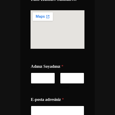
Adınız Soyadınız
*
Ad
Soyad
*
E-posta adresiniz
*
*
*