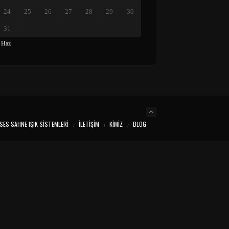
24
25
26
27
28
29
30
31
 Haz
SES SAHNE IŞIK SISTEMLERI
İLETIŞIM
KIMIZ
BLOG