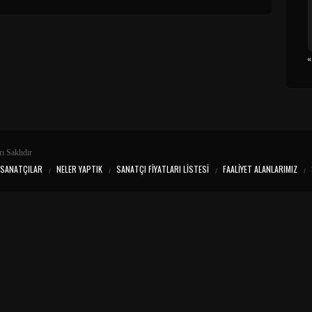
«
ı Saklıdır
SANATÇILAR
NELER YAPTIK
SANATÇI FIYATLARI LISTESI
FAALIYET ALANLARIMIZ