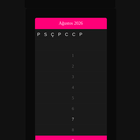
Ağustos 2026
P
S
Ç
P
C
C
P
1
2
3
4
5
6
7
8