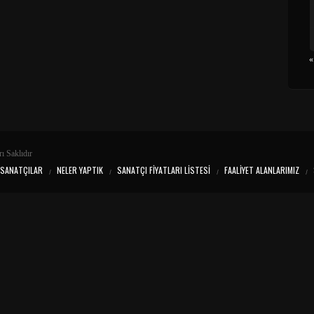
«
ı Saklıdır
SANATÇILAR
NELER YAPTIK
SANATÇI FIYATLARI LISTESI
FAALIYET ALANLARIMIZ