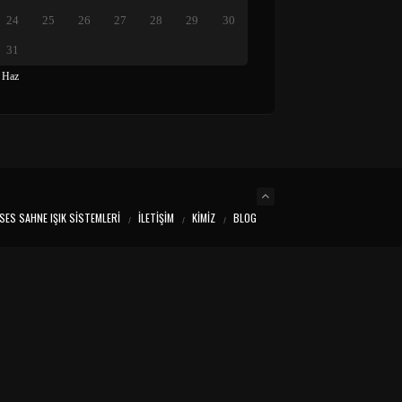
24
25
26
27
28
29
30
31
 Haz
SES SAHNE IŞIK SISTEMLERI
İLETIŞIM
KIMIZ
BLOG