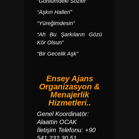
“Gönlümdeki Sözler”
“Aşkın Halleri”
“Yüreğimdesin”
“Ah Bu Şarkıların Gözü
Kör Olsun”
“Bir Gecelik Aşk”
Ensey Ajans
Organizasyon &
Menajerlik
Hizmetleri..
Genel Koordinatör:
Alaattin OCAK
İletişim Telefonu: +90
541 232 30 51