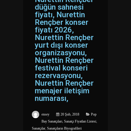
.
düğün sahnesi
fiyatı, Nurettin
Rençber konser
fiyatı 2026,
Nurettin Rençber
yurt dışı konser
organizasyonu,
Nurettin Rençber
festival konseri
rezervasyonu,
Nurettin Rençber
menajer iletişim
numarası,
ensey
20 Şub, 2018
Pop
Bay Sanatçıları
,
Sanatçı Fiyatları Listesi
,
Sanatçılar
,
Sanatçıların Biyografileri