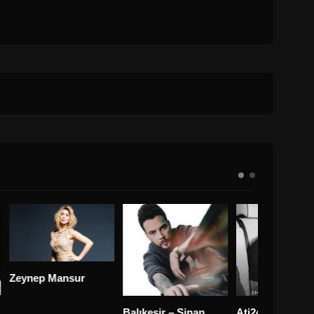
Mansur
Balıkesir – Sinan
Ati242
Ayv