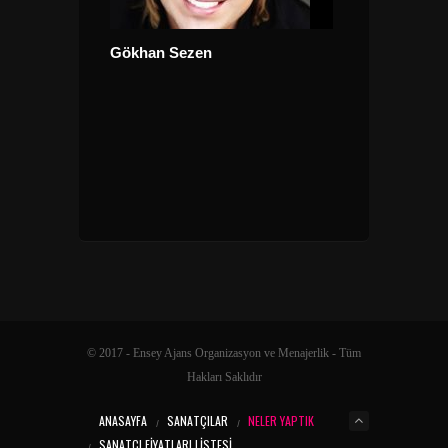
Sibel Can
Gökhan Sezen
© 2017 - Ensey Ajans Organizasyon ve Menajerlik - Tüm
Hakları Saklıdır
ANASAYFA
SANATÇILAR
NELER YAPTIK
SANATÇI FIYATLARI LISTESI