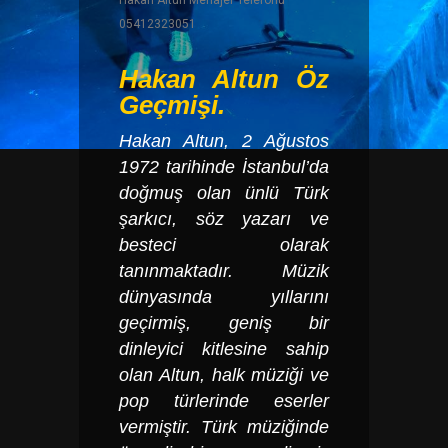
Hakan Altun Menajer Telefonu
05412323051
Hakan Altun
Öz
Geçmişi.
Hakan Altun
, 2 Ağustos
1972 tarihinde İstanbul’da
doğmuş olan ünlü Türk
şarkıcı, söz yazarı ve
besteci olarak
tanınmaktadır. Müzik
dünyasında yıllarını
geçirmiş, geniş bir
dinleyici kitlesine sahip
olan Altun, halk müziği ve
pop türlerinde eserler
vermiştir. Türk müziğinde