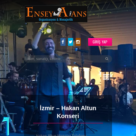
GIRIŞ YAP
İzmir – Hakan Altun
Konseri