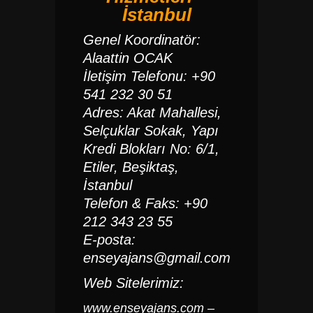
İstanbul
Genel Koordinatör:
Alaattin OCAK
İletişim Telefonu: +90
541 232 30 51
Adres: Akat Mahallesi,
Selçuklar Sokak, Yapı
Kredi Blokları No: 6/1,
Etiler, Beşiktaş,
İstanbul
Telefon & Faks: +90
212 343 23 55
E-posta:
enseyajans@gmail.com
Web Sitelerimiz:
www.enseyajans.com
–