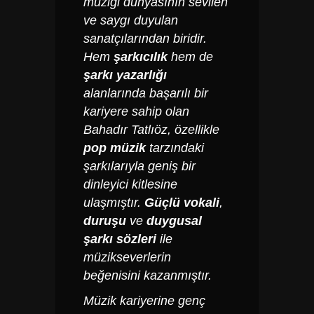
müziği dünyasının sevilen
ve saygı duyulan
sanatçılarından biridir.
Hem
şarkıcılık
hem de
şarkı yazarlığı
alanlarında başarılı bir
kariyere sahip olan
Bahadır Tatlıöz, özellikle
pop müzik
tarzındaki
şarkılarıyla geniş bir
dinleyici kitlesine
ulaşmıştır.
Güçlü vokali
,
duruşu
ve
duygusal
şarkı sözleri
ile
müzikseverlerin
beğenisini kazanmıştır.
Müzik kariyerine genç