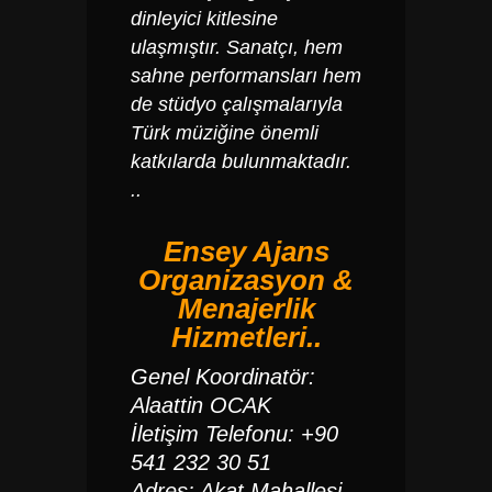
dinleyici kitlesine
ulaşmıştır.
Sanatçı, hem
sahne performansları hem
de stüdyo çalışmalarıyla
Türk müziğine önemli
katkılarda bulunmaktadır.
..
Ensey Ajans
Organizasyon &
Menajerlik
Hizmetleri..
Genel Koordinatör:
Alaattin OCAK
İletişim Telefonu: +90
541 232 30 51
Adres: Akat Mahallesi,