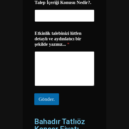
Talep İçeriği Konusu Nedir?.
*
Etkinlik talebinizi lütfen
K
detaylı ve aydınlatıcı bir
o
şekilde yazınız...
*
n
u
s
u
N
e
d
i
r
?
Gönder.
.
Bahadır Tatlıöz
Konser Fiyatı