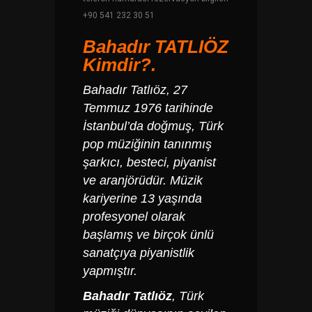
+90 541 232 30 51
Bahadır TATLIÖZ
Kimdir?.
Bahadır Tatlıöz
, 27
Temmuz 1976 tarihinde
İstanbul’da doğmuş, Türk
pop müziğinin tanınmış
şarkıcı, besteci, piyanist
ve aranjörüdür.
Müzik
kariyerine 13 yaşında
profesyonel olarak
başlamış ve birçok ünlü
sanatçıya piyanistlik
yapmıştır.
​
Bahadır Tatlıöz
, Türk