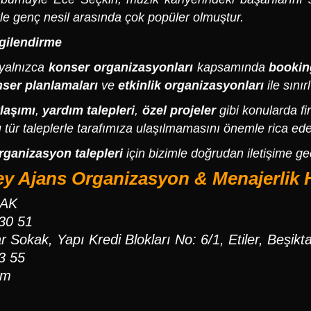
kle genç nesil arasında çok popüler olmuştur.
gilendirme
 yalnızca
konser organizasyonları
kapsamında
bookin
ser planlamaları
ve
etkinlik organizasyonları
ile sınırl
laşımı
,
yardım talepleri
,
özel projeler
gibi konularda f
 tür taleplerle tarafımıza ulaşılmamasını önemle rica ede
rganizasyon talepleri
için bizimle doğrudan iletişime geç
y Ajans Organizasyon & Menajerlik
CAK
 30 51
 Sokak, Yapı Kredi Blokları No: 6/1, Etiler, Beşikta
3 55
om