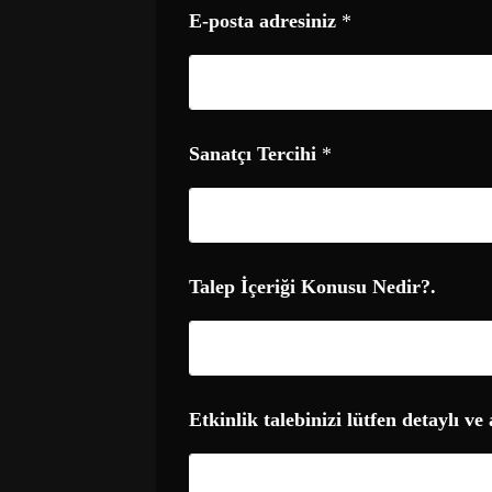
E-posta adresiniz
*
Sanatçı Tercihi
*
T
Talep İçeriği Konusu Nedir?.
a
l
e
p
*
N
Etkinlik talebinizi lütfen detaylı ve 
e
d
i