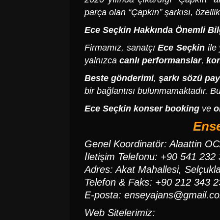
parça olan “Çapkın” şarkısı, özelli
Ece Seçkin
Hakkında Önemli Bil
Firmamız, sanatçı
Ece Seçkin
ile
yalnızca
canlı performanslar
,
kon
Beste gönderimi
,
şarkı sözü pay
bir bağlantısı bulunmamaktadır. Bu
Ece Seçkin
konser booking
ve
o
Ense
Genel Koordinatör: Alaattin O
İletişim Telefonu: +90 541 232
Adres: Akat Mahallesi, Selçuklar
Telefon & Faks: +90 212 343 2
E-posta:
enseyajans@gmail.c
Web Sitelerimiz: