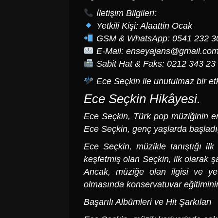
İletişim Bilgileri:
Yetkili Kişi: Alaattin Ocak
GSM & WhatsApp: 0541 232 3
E-Mail:
enseyajans@gmail.co
Sabit Hat & Faks: 0212 343 23
Ece Seçkin ile unutulmaz bir etki
Ece Seçkin
Hikâyesi.
Ece Seçkin
, Türk pop müziğinin en
Ece Seçkin, genç yaşlarda başladığ
Ece Seçkin
, müzikle tanıştığı il
keşfetmiş olan Seçkin, ilk olarak ş
Ancak, müziğe olan ilgisi ve ye
olmasında konservatuvar eğitimini
Başarılı Albümleri ve Hit Şarkıları