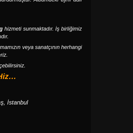
g
hizmeti sunmaktadır. İş birliğimiz
ıdır.
irmamızın veya sanatçının herhangi
riz.
ebilirsiniz.
 Hiz…
ş, İstanbul