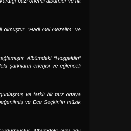
ıkardığı bazı önemli albümler ve hit
i olmuştur. “Hadi Gel Gezelim” ve
sağlamıştır. Albümdeki “Hoşgeldin”
eki şarkıların enerjisi ve eğlenceli
nlaşmış ve farklı bir tarz ortaya
n beğenilmiş ve Ece Seçkin’in müzik
 sürdürmüştür. Albümdeki aynı adlı