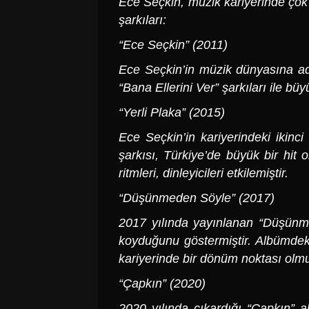
Ece Seçkin
, müzik kariyerinde çok
şarkıları:
“
Ece Seçkin
” (2011)
Ece Seçkin’in müzik dünyasına ad
“Bana Ellerini Ver” şarkıları ile bü
“Yerli Plaka” (2015)
Ece Seçkin’in kariyerindeki ikinc
şarkısı, Türkiye’de büyük bir hit o
ritmleri, dinleyicileri etkilemiştir.
“Düşünmeden Söyle” (2017)
2017 yılında yayınlanan “Düşünme
koyduğunu göstermiştir. Albümdeki 
kariyerinde bir dönüm noktası olmu
“Çapkın” (2020)
2020 yılında çıkardığı “Çapkın” a