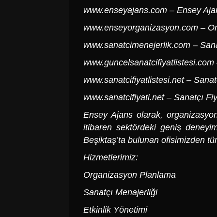
www.enseyajans.com
– Ensey Aja
www.enseyorganizasyon.com
– Or
www.sanatcimenejerlik.com
– Sana
www.guncelsanatcifiyatlistesi.com
www.sanatcifiyatlistesi.net
– Sanatç
www.sanatcifiyati.net
– Sanatçı Fiya
Ensey Ajans olarak, organizasyon v
itibaren sektördeki geniş deneyim
Beşiktaş’ta bulunan ofisimizden tü
Hizmetlerimiz:
Organizasyon Planlama
Sanatçı Menajerliği
Etkinlik Yönetimi