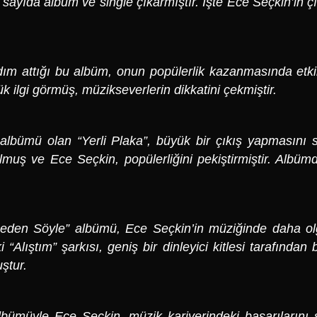
 sayıda albüm ve single çıkarmıştır. İşte Ece Seçkin’in ç
ım attığı bu albüm, onun popülerlik kazanmasında etkil
yük ilgi görmüş, müzikseverlerin dikkatini çekmiştir.
i albümü olan “Yerli Plaka”, büyük bir çıkış yapmasını 
lmuş ve Ece Seçkin, popülerliğini pekiştirmiştir. Albümd
den Söyle” albümü, Ece Seçkin’in müziğinde daha olgu
“Alıştım” şarkısı, geniş bir dinleyici kitlesi tarafında
ştur.
lbümüyle Ece Seçkin, müzik kariyerindeki başarılarını