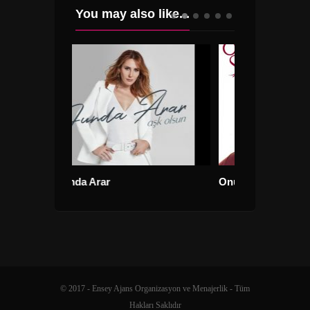
You may also like...
Funda Arar
Onur Şan
© 2017 - Ensey Ajans Organizasyon ve Menajerlik - Tüm
Hakları Saklıdır