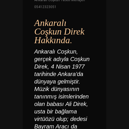
Ankaralı Coşkun Yetkili Menajeri
05412323051
Ankaralı
Coşkun Direk
Hakkında.
Ankaralı Coşkun
,
gerçek adıyla
Coşkun
Direk
, 4 Nisan 1977
tarihinde Ankara’da
dünyaya gelmiştir.
Müzik dünyasının
tanınmış isimlerinden
olan babası Ali Direk,
usta bir bağlama
virtüözü olup; dedesi
Bayram Aracı da