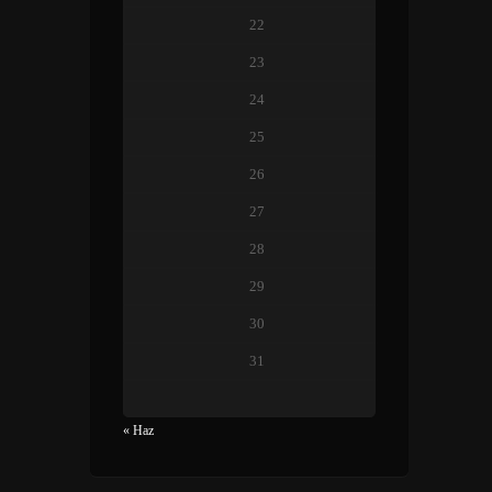
22
23
24
25
26
27
28
29
30
31
« Haz