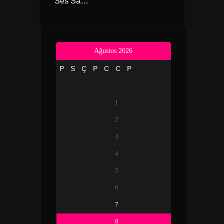
Ses Sahne Işık Sistemleri
Ağustos 2026
P
S
Ç
P
C
C
P
1
2
3
4
5
6
7
8