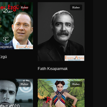
Haber
Haber
Ezgü
Fatih Kısaparmak
Haber
Haber