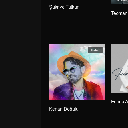
Şükriye Tutkun
Teoman
Haber
Funda A
Kenan Doğulu