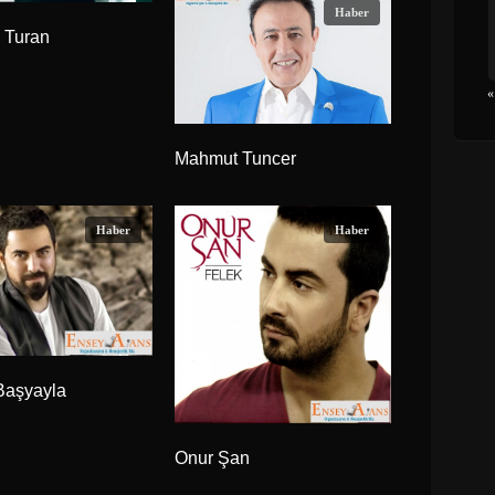
Haber
 Turan
«
Mahmut Tuncer
Haber
Haber
Başyayla
Onur Şan