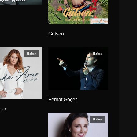
Gülşen
Haber
Haber
Ferhat Göçer
rar
Haber